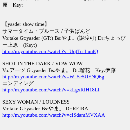
原 Key:
【yasder show time】
サマータイム・ブルース / 子供ばんど
Vo:take Gt:yasder (GT:) Bs:やま。(譲渡可) Dr:ちょっぴ
ー上原 (Key:)
http://m.youtube.com/watch?v=UqtTu-LuulQ
SHOT IN THE DARK / VOW WOW
Vo:アーツ Gt:yasder Bs:やま。 Dr:瑠花 Key:伊藤
http://m.youtube.com/watch?v=W_5e5UENQ6g
エンディング
http://m.youtube.com/watch?v=kLgxRIH18LI
SEXY WOMAN / LOUDNESS
Vo:take Gt:yasder Bs:やま。 Dr:REIRA
http://m.youtube.com/watch?v=cISdamMVXAA