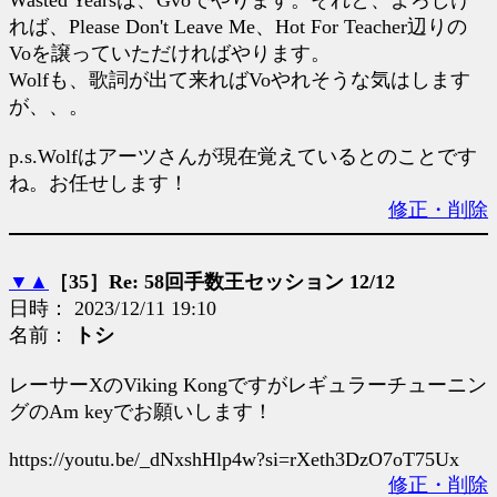
Wasted Yearsは、Gvoでやります。それと、よろしけ
れば、Please Don't Leave Me、Hot For Teacher辺りの
Voを譲っていただければやります。
Wolfも、歌詞が出て来ればVoやれそうな気はします
が、、。
p.s.Wolfはアーツさんが現在覚えているとのことです
ね。お任せします！
修正・削除
▼
▲
［35］Re: 58回手数王セッション 12/12
日時： 2023/12/11 19:10
名前：
トシ
レーサーXのViking Kongですがレギュラーチューニン
グのAm keyでお願いします！
https://youtu.be/_dNxshHlp4w?si=rXeth3DzO7oT75Ux
修正・削除