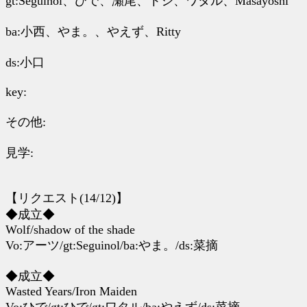
gt:Seguinol、ひで、瀬尾、トシ、ワタル、Masayoshi
ba:小西、やま。、やえず、Ritty
ds:小口
key:
その他:
見学:
【リクエスト(14/12)】
◆成立◆
Wolf/shadow of the shade
Vo:アーツ/gt:Seguinol/ba:やま。/ds:菜摘
◆成立◆
Wasted Years/Iron Maiden