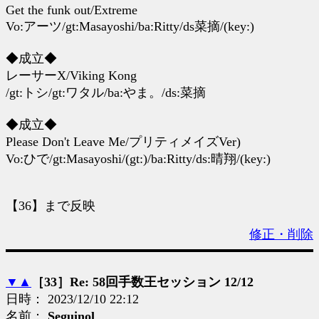
Get the funk out/Extreme
Vo:アーツ/gt:Masayoshi/ba:Ritty/ds菜摘/(key:)
◆成立◆
レーサーX/Viking Kong
/gt:トシ/gt:ワタル/ba:やま。/ds:菜摘
◆成立◆
Please Don't Leave Me/プリティメイズVer)
Vo:ひで/gt:Masayoshi/(gt:)/ba:Ritty/ds:晴翔/(key:)
【36】まで反映
修正・削除
▼
▲
［33］Re: 58回手数王セッション 12/12
日時： 2023/12/10 22:12
名前：
Seguinol