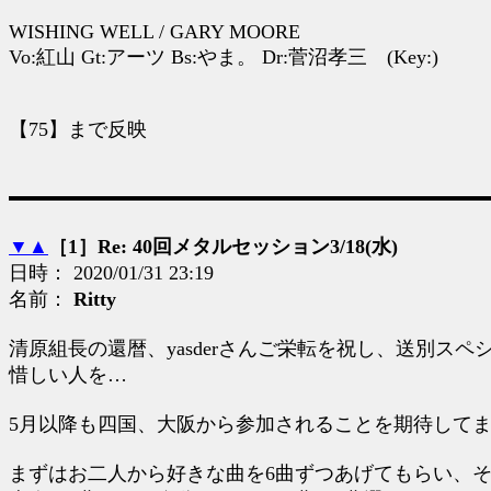
WISHING WELL / GARY MOORE
Vo:紅山 Gt:アーツ Bs:やま。 Dr:菅沼孝三 (Key:)
【75】まで反映
▼
▲
［1］Re: 40回メタルセッション3/18(水)
日時： 2020/01/31 23:19
名前：
Ritty
清原組長の還暦、yasderさんご栄転を祝し、送別スペ
惜しい人を…
5月以降も四国、大阪から参加されることを期待して
まずはお二人から好きな曲を6曲ずつあげてもらい、