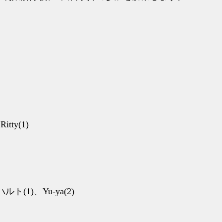
tty(1)
ト(1)、Yu-ya(2)