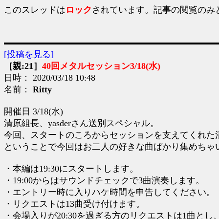
このスレッドは
ロック
されています。記事の閲覧のみ
[投稿を見る]
［親:21］
40回メタルセッション3/18(水)
日時： 2020/03/18 10:48
名前：
Ritty
開催日 3/18(水)
清原組長、yasderさん送別スペシャル。
今回、スタートのころからセッションを支えてくれた清原
ということで今回はお二人の好きな曲ばかり集めちゃ
・本編は19:30にスタートします。
・19:00からはサウンドチェックで3曲演奏します。
・エントリー時に入りハケ時間を申告してください。
・リクエストは13曲受け付けます。
・会場入りが20:30を過ぎる方のリクエストは1曲と