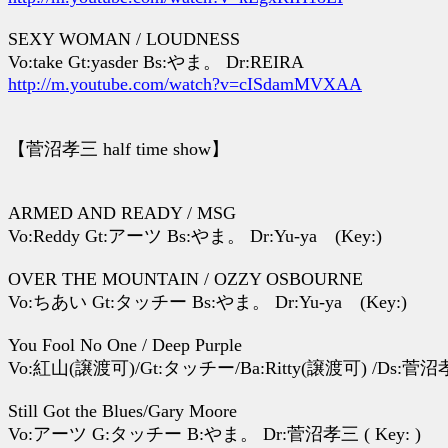
SEXY WOMAN / LOUDNESS
Vo:take Gt:yasder Bs:やま。 Dr:REIRA
http://m.youtube.com/watch?v=cISdamMVXAA
【菅沼孝三 half time show】
ARMED AND READY / MSG
Vo:Reddy Gt:アーツ Bs:やま。 Dr:Yu-ya (Key:)
OVER THE MOUNTAIN / OZZY OSBOURNE
Vo:ちあい Gt:タッチー Bs:やま。 Dr:Yu-ya (Key:)
You Fool No One / Deep Purple
Vo:紅山(譲渡可)/Gt:タッチー/Ba:Ritty(譲渡可) /Ds:菅沼孝
Still Got the Blues/Gary Moore
Vo:アーツ G:タッチー B:やま。 Dr:菅沼孝三 ( Key: )