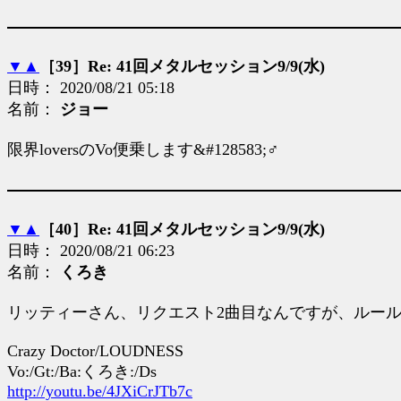
▼
▲
［39］Re: 41回メタルセッション9/9(水)
日時： 2020/08/21 05:18
名前：
ジョー
限界loversのVo便乗します&#128583;♂
▼
▲
［40］Re: 41回メタルセッション9/9(水)
日時： 2020/08/21 06:23
名前：
くろき
リッティーさん、リクエスト2曲目なんですが、ルー
Crazy Doctor/LOUDNESS
Vo:/Gt:/Ba:くろき:/Ds
http://youtu.be/4JXiCrJTb7c