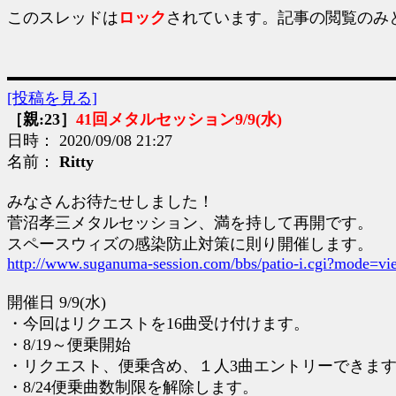
このスレッドは
ロック
されています。記事の閲覧のみ
[投稿を見る]
［親:23］
41回メタルセッション9/9(水)
日時： 2020/09/08 21:27
名前：
Ritty
みなさんお待たせしました！
菅沼孝三メタルセッション、満を持して再開です。
スペースウィズの感染防止対策に則り開催します。
http://www.suganuma-session.com/bbs/patio-i.cgi?mode=
開催日 9/9(水)
・今回はリクエストを16曲受け付けます。
・8/19～便乗開始
・リクエスト、便乗含め、１人3曲エントリーできま
・8/24便乗曲数制限を解除します。