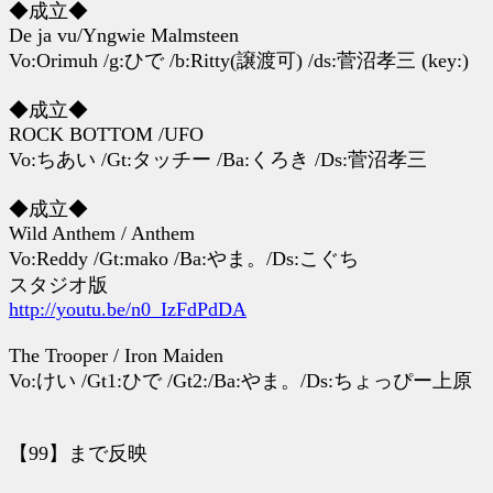
◆成立◆
De ja vu/Yngwie Malmsteen
Vo:Orimuh /g:ひで /b:Ritty(譲渡可) /ds:菅沼孝三 (key:)
◆成立◆
ROCK BOTTOM /UFO
Vo:ちあい /Gt:タッチー /Ba:くろき /Ds:菅沼孝三
◆成立◆
Wild Anthem / Anthem
Vo:Reddy /Gt:mako /Ba:やま。/Ds:こぐち
スタジオ版
http://youtu.be/n0_IzFdPdDA
The Trooper / Iron Maiden
Vo:けい /Gt1:ひで /Gt2:/Ba:やま。/Ds:ちょっぴー上原
【99】まで反映