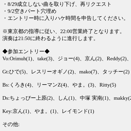
・8/29成立しない曲を取り下げ、再リクエスト
・9/2空きパート穴埋め
・エントリー時に入りハケ時間を申告してください。
※東京都の指導に従い、22:00営業終了となります。
演奏は21:50に終わるように進行します。
◆参加エントリー◆
Vo:Orimuh(1)、take(3)、ジョー(4)、京ん(2)、Reddy(
Gt:ひで(5)、レスリーオギノ(2)、mako(7)、タッチー(2)
Bs:くろき(4)、リーマンZ(4)、やま。(3)、Ritty(5)
Ds:ちょっぴー上原(2)、しん(1)、中塚 実南(1)、makky(2)
Key:京ん(1)、やま。(1)、レイモンド(1)
その他: