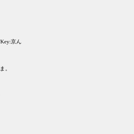
/Key:京ん
:やま。