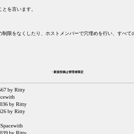
ことを言います。
の制限をなくしたり、ホストメンバーで穴埋めを行い、すべて
・新規投稿は管理者限定
567
by Ritty
cewith
036
by Ritty
426
by Ritty
 Spacewith
039
by Ritty