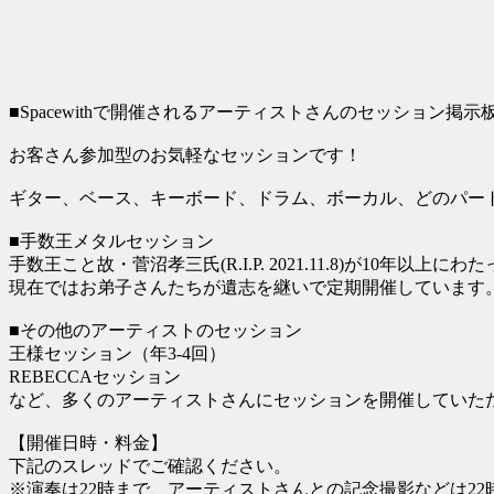
■Spacewithで開催されるアーティストさんのセッション掲示
お客さん参加型のお気軽なセッションです！
ギター、ベース、キーボード、ドラム、ボーカル、どのパー
■手数王メタルセッション
手数王こと故・菅沼孝三氏(R.I.P. 2021.11.8)が10年
現在ではお弟子さんたちが遺志を継いで定期開催しています
■その他のアーティストのセッション
王様セッション（年3-4回）
REBECCAセッション
など、多くのアーティストさんにセッションを開催していた
【開催日時・料金】
下記のスレッドでご確認ください。
※演奏は22時まで、アーティストさんとの記念撮影などは2