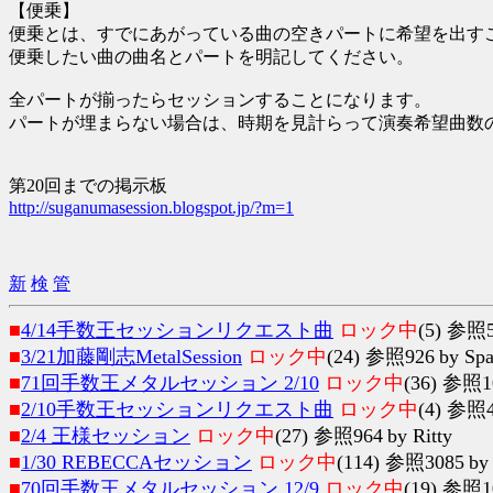
【便乗】
便乗とは、すでにあがっている曲の空きパートに希望を出す
便乗したい曲の曲名とパートを明記してください。
全パートが揃ったらセッションすることになります。
パートが埋まらない場合は、時期を見計らって演奏希望曲数
第20回までの掲示板
http://suganumasession.blogspot.jp/?m=1
新
検
管
■
4/14手数王セッションリクエスト曲
ロック中
(5) 参照
■
3/21加藤剛志MetalSession
ロック中
(24) 参照926
by Spa
■
71回手数王メタルセッション 2/10
ロック中
(36) 参照1
■
2/10手数王セッションリクエスト曲
ロック中
(4) 参照
■
2/4 王様セッション
ロック中
(27) 参照964
by Ritty
■
1/30 REBECCAセッション
ロック中
(114) 参照3085
by
■
70回手数王メタルセッション 12/9
ロック中
(19) 参照1