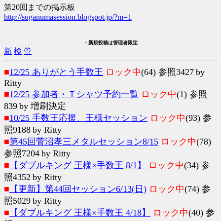
第20回までの掲示板
http://suganumasession.blogspot.jp/?m=1
・新規投稿は管理者限定
新
検
管
■
12/25 ありがとう手数王
ロック中
(64) 参照3427
by
Ritty
■
12/25 参加者・Ｔシャツ予約一覧
ロック中
(1) 参照
839
by 増刷決定
■
10/25 手数王応援、王様セッション
ロック中
(93) 参
照9188
by Ritty
■
第45回菅沼孝三メタルセッション8/15
ロック中
(78)
参照7204
by Ritty
■
【ダブルキング 王様×手数王 8/1】
ロック中
(34) 参
照4352
by Ritty
■
【更新】第44回セッション6/13(日)
ロック中
(74) 参
照5029
by Ritty
■
【ダブルキング 王様×手数王 4/18】
ロック中
(40) 参